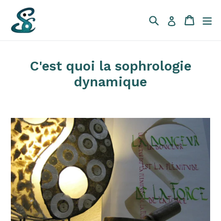
Passer
au
Recherche
Panier
Panier
dé
Se connecte
contenu
C'est quoi la sophrologie
dynamique